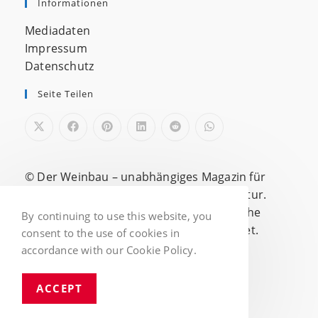
Informationen
Mediadaten
Impressum
Datenschutz
Seite Teilen
© Der Weinbau – unabhängiges Magazin für
Weinbau, Weinwirtschaft und Genusskultur.
Werbung, Kooperationen oder entgeltliche
By continuing to use this website, you
Inhalte werden gesondert gekennzeichnet.
consent to the use of cookies in
accordance with our Cookie Policy.
ACCEPT
© 2026 Der Weinbau