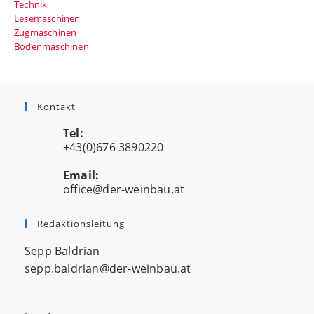
Technik
Lesemaschinen
Zugmaschinen
Bodenmaschinen
Kontakt
Tel:
+43(0)676 3890220
Email:
office@der-weinbau.at
Opens
in
your
Redaktionsleitung
application
Sepp Baldrian
sepp.baldrian@der-weinbau.at